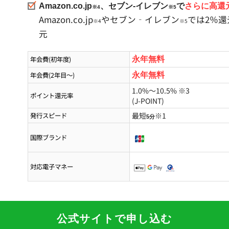
Amazon.co.jp
、セブン‐イレブン
で
さらに高還
※4
※5
Amazon.co.jp
やセブン‐イレブン
では2％
※4
※5
元
年会費(初年度)
永年無料
年会費(2年目～)
永年無料
1.0%
～10.5%
※3
ポイント還元率
(J-POINT)
最短
※1
発行スピード
5分
国際ブランド
対応電子マネー
公式サイトで申し込む