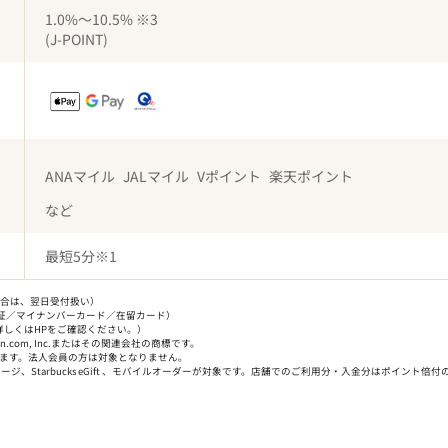
1.0%
～10.5%
※3
(J-POINT)
ANAマイル
JALマイル
Vポイント
楽天ポイント
など
最短
5分
※1
た場合は、翌日受付扱い）
証／マイナンバーカード／在留カード）
しくはHPをご確認ください。）
on.com, Inc.またはその関連会社の商標です。
ります。法人会員の方は対象となりません。
、Starbucks eGift 、モバイルオーダーが対象です。店舗でのご利用分・入金分はポイント倍