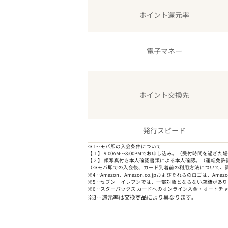
ポイント還元率
電子マネー
ポイント交換先
発行スピード
※1…モバ即の入会条件について
【１】 9:00AM～8:00PMでお申し込み。（受付時間を過ぎ
【２】 顔写真付き本人確認書類による本人確認。（運転免許
（※モバ即での入会後、カード到着前の利用方法について、詳
※4…Amazon、Amazon.co.jpおよびそれらのロゴは、Amaz
※5…セブン‐イレブンでは、一部対象とならない店舗があ
※6…スターバックス カードへのオンライン入金・オートチャージ
※3…還元率は交換商品により異なります。