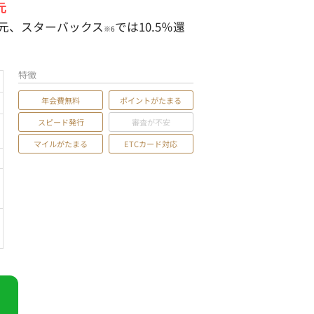
元
還元、スターバックス
では10.5％還
※6
特徴
年会費無料
ポイントがたまる
スピード発行
審査が不安
マイルがたまる
ETCカード対応