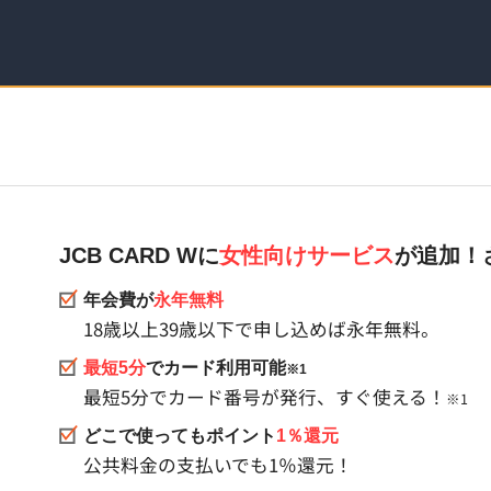
JCB CARD Wに
女性向けサービス
が追加！
年会費が
永年無料
18歳以上39歳以下で申し込めば永年無料。
最短5分
でカード利用可能
※1
最短5分でカード番号が発行、すぐ使える！
※1
どこで使ってもポイント
1％還元
公共料金の支払いでも1％還元！