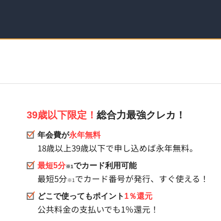
39歳以下限定！
総合力最強クレカ！
年会費が
永年無料
18歳以上39歳以下で申し込めば永年無料。
最短5分
でカード利用可能
※1
最短5分
でカード番号が発行、すぐ使える！
※1
どこで使ってもポイント
1％還元
公共料金の支払いでも1％還元！