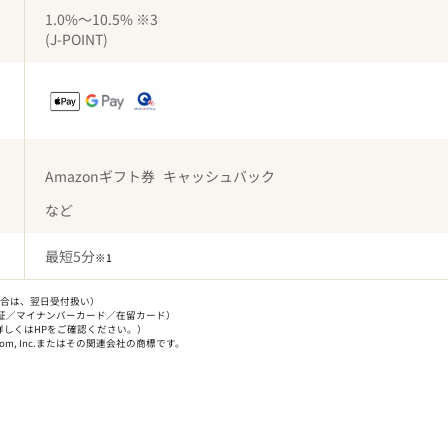
1.0%
～10.5%
※3
(J-POINT)
Amazonギフト券
キャッシュバック
など
最短
5分
※1
た場合は、翌日受付扱い）
証／マイナンバーカード／在留カード）
しくはHPをご確認ください。）
.com, Inc.またはその関連会社の商標です。