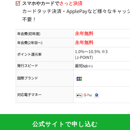
スマホやカードで
さっと決済
カードタッチ決済・ApplePayなど様々なキャ
不要！
年会費(初年度)
永年無料
年会費(2年目～)
永年無料
1.0%
～10.5%
※3
ポイント還元率
(J-POINT)
最短
発行スピード
※1
5分
国際ブランド
対応電子マネー
公式サイトで申し込む