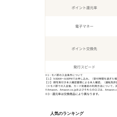
ポイント還元率
電子マネー
ポイント交換先
発行スピード
※1…モバ即の入会条件について
【１】 9:00AM～8:00PMでお申し込み。（受付時間を過ぎ
【２】 顔写真付き本人確認書類による本人確認。（運転免許
（※モバ即での入会後、カード到着前の利用方法について、詳
※Amazon、Amazon.co.jpおよびそれらのロゴは、Amazon
※3…還元率は交換商品により異なります。
人気のランキング