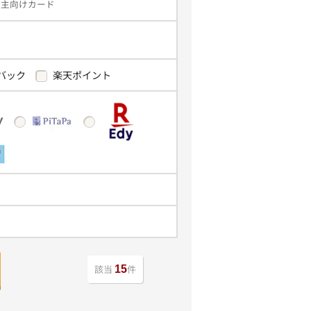
業主向けカード
バック
楽天ポイント
該当
件
15