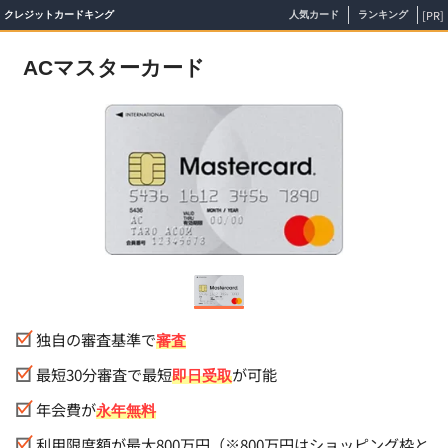
[PR]
クレジットカードキング
人気カード
ランキング
ACマスターカード
独自の審査基準で
審査
最短30分審査で最短
が可能
即日受取
年会費が
永年無料
利用限度額が最大800万円（※800万円はショッピング枠と