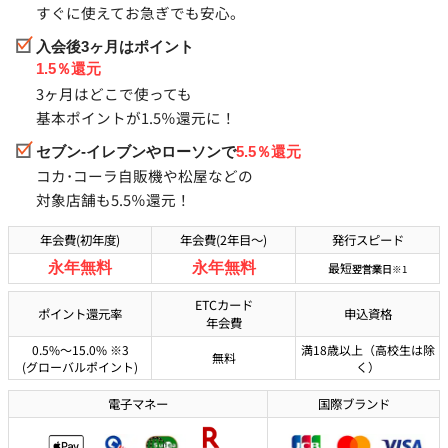
すぐに使えてお急ぎでも安心。
入会後3ヶ月はポイント
1.5％還元
3ヶ月はどこで使っても
基本ポイントが1.5％還元に！
セブン‐イレブンやローソンで
5.5％還元
コカ･コーラ自販機や松屋などの
対象店舗も5.5％還元！
年会費(初年度)
年会費(2年目～)
発行スピード
永年無料
永年無料
最短
※1
翌営業日
ETCカード
ポイント還元率
申込資格
年会費
0.5%
～15.0%
※3
満18歳以上（高校生は除
無料
(グローバルポイント)
く）
電子マネー
国際ブランド