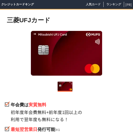
[PR]
クレジットカードキング
人気カード
ランキング
三菱UFJカード
年会費は
実質無料
初年度年会費無料+前年度1回以上の
利用で翌年度も無料になる！
最短翌営業日
発行可能
※1