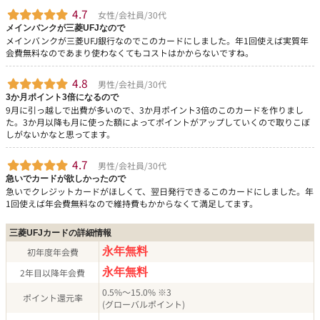
4.7
女性/会社員/30代
メインバンクが三菱UFJなので
メインバンクが三菱UFJ銀行なのでこのカードにしました。年1回使えば実質年
会費無料なのであまり使わなくてもコストはかからないですね。
4.8
男性/会社員/30代
3か月ポイント3倍になるので
9月に引っ越しで出費が多いので、3か月ポイント3倍のこのカードを作りまし
た。3か月以降も月に使った額によってポイントがアップしていくので取りこぼ
しがないかなと思ってます。
4.7
男性/会社員/30代
急いでカードが欲しかったので
急いでクレジットカードがほしくて、翌日発行できるこのカードにしました。年
1回使えば年会費無料なので維持費もかからなくて満足してます。
三菱UFJカードの詳細情報
永年無料
初年度年会費
永年無料
2年目以降年会費
0.5%
～15.0%
※3
ポイント還元率
(グローバルポイント)