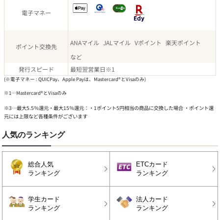
電子マネー
ANAマイル
JALマイル
Vポイント
楽天ポイント
ポイント交換先
など
発行スピード
最短
翌営業日
※1
(※電子マネー : QUICPay、Apple Payは、Mastercard®とVisaのみ)
※1…Mastercard®とVisaのみ
※3…最大5.5％還元・最大15％還元：・1ポイント5円相当の商品に交換した場合 ・ポイント還
元には上限など各種条件がございます
人気のランキング
総合人気
ETCカード
ランキング
ランキング
学生カード
法人カード
ランキング
ランキング