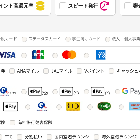
イント高還元率
スピード発行
審
一般カード
ステータスカード
学生向けカード
法人・個人事
ト券
ANAマイル
JALマイル
Vポイント
キャッシュ
保険
海外旅行傷害保険
ETC
分割払い
国内空港ラウンジ
海外空港ラウンジ